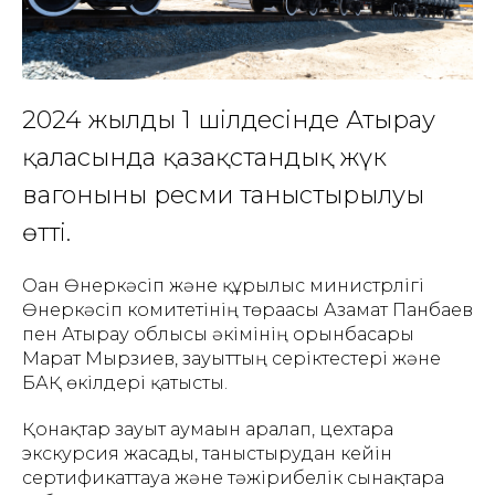
2024 жылдың 1 шілдесінде Атырау
қаласында қазақстандық жүк
вагонының ресми таныстырылуы
өтті.
Оған Өнеркәсіп және құрылыс министрлігі
Өнеркәсіп комитетінің төрағасы Азамат Панбаев
пен Атырау облысы әкімінің орынбасары
Марат Мырзиев, зауыттың серіктестері және
БАҚ өкілдері қатысты.
Қонақтар зауыт аумағын аралап, цехтарға
экскурсия жасады, таныстырудан кейін
сертификаттауға және тәжірибелік сынақтарға