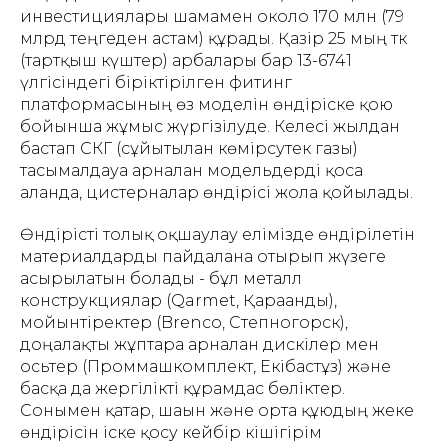
инвестициялары шамамен около 170 млн (79
млрд теңгеден астам) құрады. Қазір 25 мың тк
(тартқыш күштер) арбалары бар 13-6741
үлгісіндегі біріктірілген фитинг
платформасының өз моделін өндіріске қою
бойынша жұмыс жүргізілуде. Келесі жылдан
бастап СКГ (сұйытылған көмірсутек газы)
тасымалдауға арналған модельдерді қоса
алғанда, цистерналар өндірісі жолға қойылады.
Өндірісті толық оқшаулау елімізде өндірілетін
материалдарды пайдалана отырып жүзеге
асырылатын болады - бұл металл
конструкциялар (Qarmet, Қарағанды),
мойынтіректер (Brenco, Степногорск),
доңғалақты жұптарға арналған дискілер мен
осьтер (Проммашкомплект, Екібастұз) және
басқа да жергілікті құрамдас бөліктер.
Сонымен қатар, шағын және орта құюдың жеке
өндірісін іске қосу кейбір кішігірім