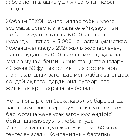
жіберілетін алғашқы үш жүк вагонын қарап
шықты.
Жобаны TEXOL компаниялар тобы жүзеге
асырады. Естеріңізге сала кетейік, зауыттың
жобалық қуаты жылына 6 000 вагонды
құрайды, штат саны 3 000-нан астам қызметкер.
Жобаның аяқталуы 2027 жылы жоспарланған,
жалпы ауданы 62 000 шаршы метрді құрайды.
Мұнда мұнай-бензин және газ цистерналары,
40 және 80 футтық фитинг платформалары,
люкті жартылай вагондар мен жабық вагондар,
сондай-ақ вагондарды өндіруге арналған
жиынтықтар шығарылатын болады.
Негізгі өндірістен басқа, құрылыс барысында
вагон компоненттері зауыттарының цехтары
бар, орташа және ұсақ вагон құю өндірісі
бойынша құю зауыты жобалануда.
Инвестициялардың жалпы көлемі 160 млрд
теңгеден асады. Компанияның бастапқы